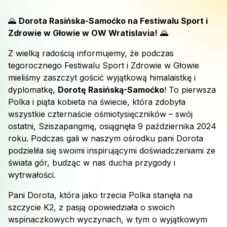
🌄
Dorota Rasińska-Samoćko na Festiwalu Sport i
Zdrowie w Głowie w OW Wratislavia!
🌄
Z wielką radością informujemy, że podczas
tegorocznego Festiwalu Sport i Zdrowie w Głowie
mieliśmy zaszczyt gościć wyjątkową himalaistkę i
dyplomatkę,
Dorotę Rasińską-Samoćko
! To pierwsza
Polka i piąta kobieta na świecie, która zdobyła
wszystkie czternaście ośmiotysięczników – swój
ostatni, Sziszapangmę, osiągnęła 9 października 2024
roku. Podczas gali w naszym ośrodku pani Dorota
podzieliła się swoimi inspirującymi doświadczeniami ze
świata gór, budząc w nas ducha przygody i
wytrwałości.
Pani Dorota, która jako trzecia Polka stanęła na
szczycie K2, z pasją opowiedziała o swoich
wspinaczkowych wyczynach, w tym o wyjątkowym